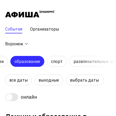
События
Организаторы
Воронеж
еи
образование
спорт
развлекательные це
все даты
выходные
выбрать даты
онлайн